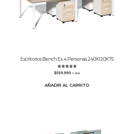
Escritorios Bench Ex 4 Personas 240X120X75
Valorado
$
559.990
+ IVA
con
5.00
de 5
AÑADIR AL CARRITO