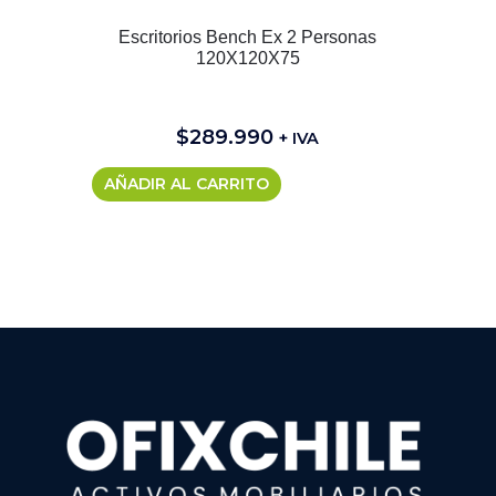
Escritorios Bench Ex 2 Personas
P
120X120X75
$
289.990
+ IVA
AÑADIR AL CARRITO