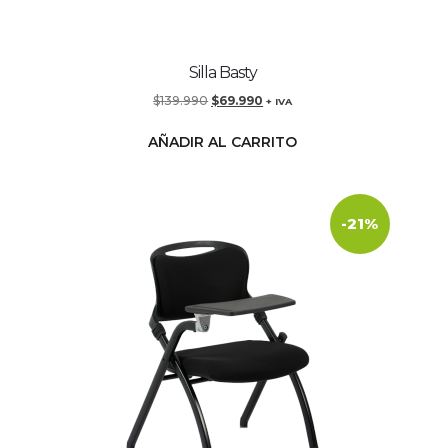
Silla Basty
$
139.990
$
69.990
+ IVA
AÑADIR AL CARRITO
-21%