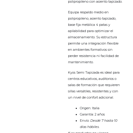
polipropileno con asiento tapizado.
Equipa respaldo medio en
polipropileno, asiento tapizado,
base fija metálica 4 patas y
apilabilidad para optimizar el
almacenamiento. Su estructura
permite una integración flexible
en ambientes formativos sin
perder resistencia ni facilidad de
mantenimiento.
Kyos Semi Tapizada es ideal para
centros educativos, auditorios o
salas de formación que requieren
sillas versátiles, resistentes y con
un nivel de confort adicional.
Origen: Italia
Garantía: 2 años
Envío:
Desdé 7 hasta 10
días hábiles.
*Los productos no vienen