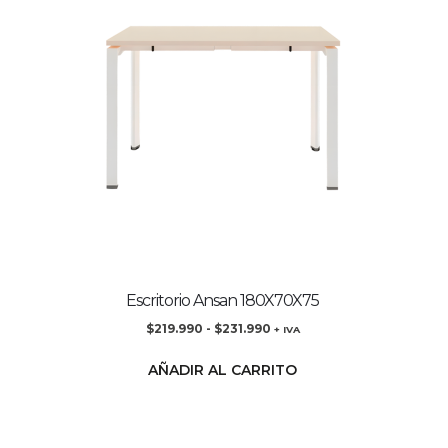
Escritorio Ansan 180X70X75
$
219.990
-
$
231.990
+ IVA
AÑADIR AL CARRITO