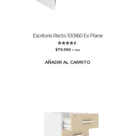
Escritorio Recto 100X60 Ex Plane
Valorado
$
79.990
+ IVA
con
4.50
de 5
AÑADIR AL CARRITO