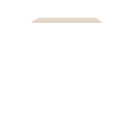
Escritorio Ansan 200X70X75
$
239.900
-
$
342.990
+ IVA
AÑADIR AL CARRITO