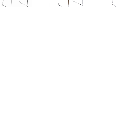
Taburete Quick
Taburete Shell
Tab
$
130.990
$
129.900
$
1
+ IVA
+ IVA
AÑADIR AL CARRITO
AÑADIR AL CARRITO
AÑAD