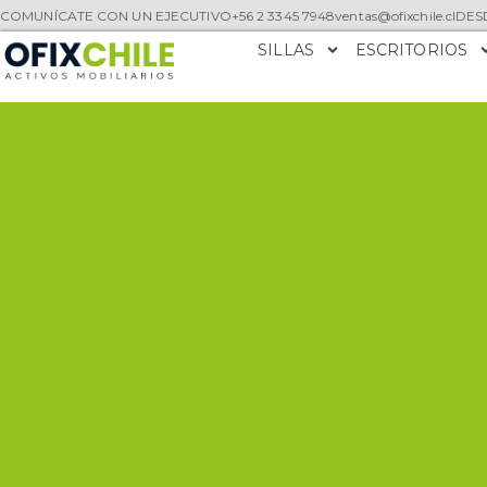
COMUNÍCATE CON UN EJECUTIVO
+56 2 3345 7948
ventas@ofixchile.cl
DESD
SILLAS
ESCRITORIOS