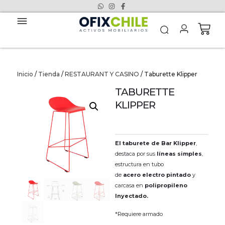
Inicio
/
Tienda
/
RESTAURANT Y CASINO
/ Taburette Klipper
TABURETTE
KLIPPER
El taburete de Bar Klipper
,
destaca por sus
líneas simples
,
estructura en tubo
de
acero
electro pintado
y
carcasa en
polipropileno
Inyectado.
*Requiere armado