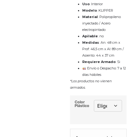
Uso
: Interior
Modelo
: KLIPPER
Material
: Polipropileno
inyectado / Acero
electropintado
Apilable
: no
Medidas
: An: 48 cm x
Prof: 46,5 cm x Al: 89 cm /
Asiento: 44 x 37 cm
Requiere Armado
: Si
Envío o Despacho: 7 a 12
días hábiles
*Los productos no vienen
armados.
Color
Plástico