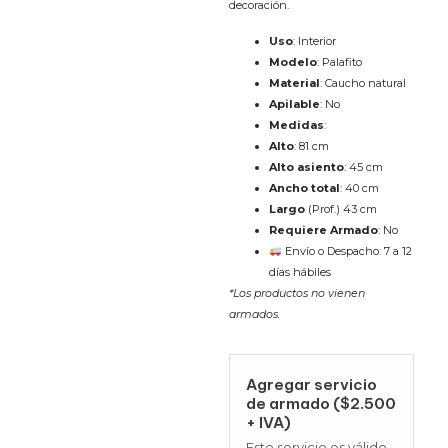
decoración.
Uso
: Interior
Modelo
: Palafito
Material
: Caucho natural
Apilable
: No
Medidas
:
Alto
: 81 cm
Alto asiento
: 45 cm
Ancho total
: 40 cm
Largo
(Prof.) 43 cm
Requiere Armado
: No
Envío o Despacho: 7 a 12
días hábiles
*Los productos no vienen
armados.
Agregar servicio
de armado ($2.500
+ IVA)
Este servicio es válido