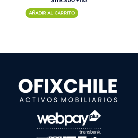
$
119.900
+ IVA
AÑADIR AL CARRITO