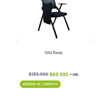
Silla Basty
S
$
139.990
$
69.990
+ IVA
AÑADIR AL CARRITO