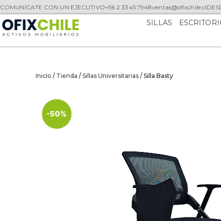
COMUNÍCATE CON UN EJECUTIVO
+56 2 3345 7948
ventas@ofixchile.cl
DESD
SILLAS
ESCRITORI
Inicio
/
Tienda
/
Sillas Universitarias
/ Silla Basty
-50%