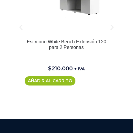
Escritorio White Bench Extensión 120
E
para 2 Personas
$
210.000
+ IVA
AÑADIR AL CARRITO