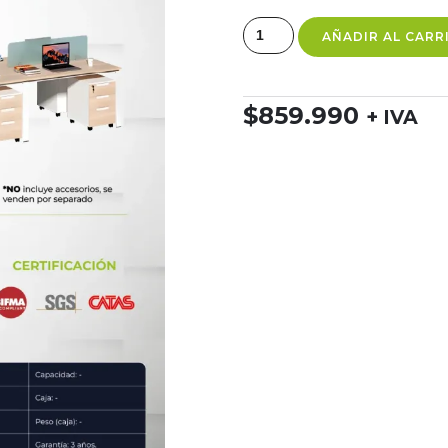
AÑADIR AL CARR
$
859.990
+ IVA