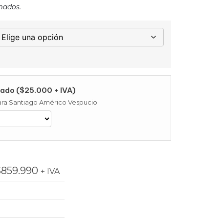
mados.
ado ($25.000 + IVA)
 para Santiago Américo Vespucio.
$
859.990
+ IVA