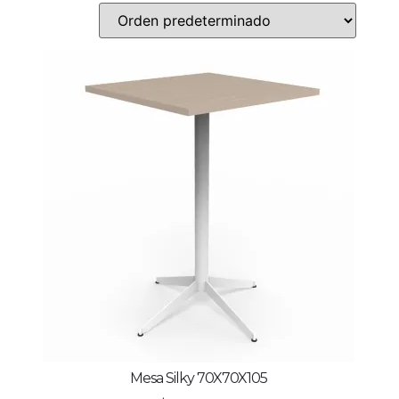
Mesa Silky 70X70X105