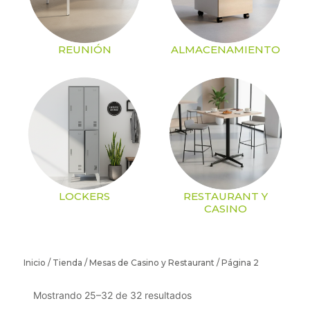
REUNIÓN
ALMACENAMIENTO
LOCKERS
RESTAURANT Y
CASINO
Inicio
/
Tienda
/
Mesas de Casino y Restaurant
/ Página 2
Mostrando 25–32 de 32 resultados