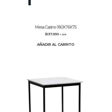
Mesa Casino 180X76X75
$
137.990
+ IVA
AÑADIR AL CARRITO