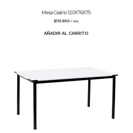
Mesa Casino 120X76X75
$
115.900
+ IVA
AÑADIR AL CARRITO