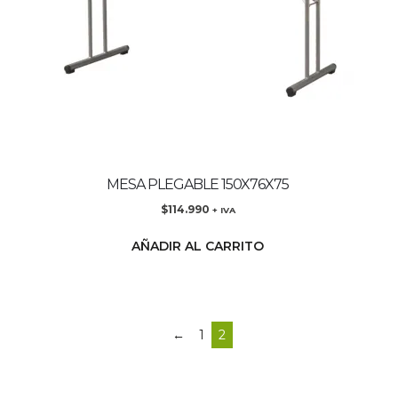
MESA PLEGABLE 150X76X75
$
114.990
+ IVA
AÑADIR AL CARRITO
←
1
2