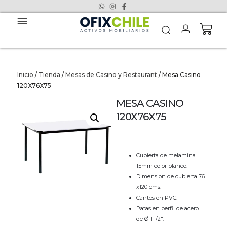
Inicio
/
Tienda
/
Mesas de Casino y Restaurant
/ Mesa Casino
120X76X75
MESA CASINO
120X76X75
Cubierta de melamina
15mm color blanco.
Dimension de cubierta 76
x120 cms.
Cantos en PVC.
Patas en perfil de acero
de Ø 1 1/2″.