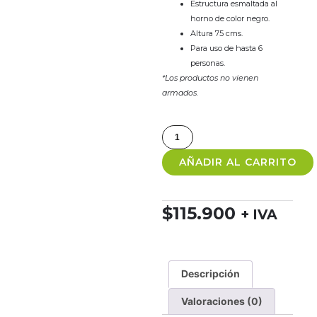
Estructura esmaltada al
horno de color negro.
Altura 75 cms.
Para uso de hasta 6
personas.
*Los productos no vienen
armados.
AÑADIR AL CARRITO
$
115.900
+ IVA
Descripción
Valoraciones (0)