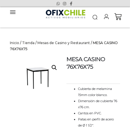
Inicio
/
Tienda
/
Mesas de Casino y Restaurant
/ MESA CASINO
76X76X75
MESA CASINO
76X76X75
Cubierta de melamina
15mm color blanco.
Dimensión de cubierta 76
x76 cm.
Cantos en PVC.
Patas en perfil de acero
de Ø 1 1/2″.