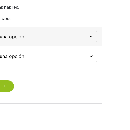
s hábiles.
mados.
ITO