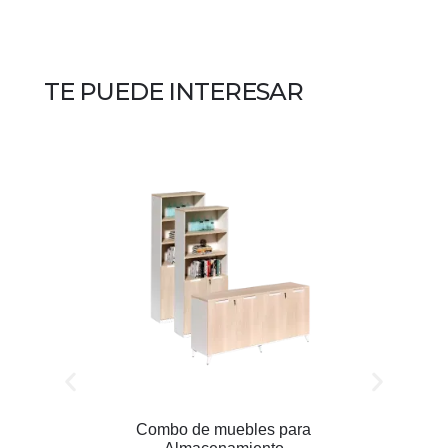
TE PUEDE INTERESAR
Combo de muebles para
C