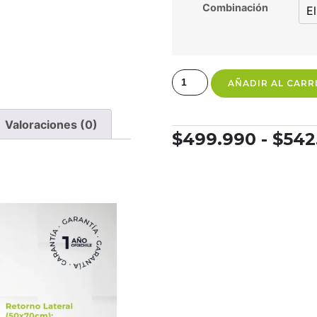
Combinación
AÑADIR AL CARR
Valoraciones (0)
$
499.990
-
$
542