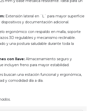
25 mm y base metálica resistente. Ideal para un
cm:
Extensión lateral en ¨L¨ para mayor superficie
r dispositivos y documentación adicional.
o ergonómico con respaldo en malla, soporte
brazos 3D regulables y mecanismo reclinable.
do y una postura saludable durante toda la
nes con llave:
Almacenamiento seguro y
ue incluyen freno para mayor estabilidad.
nes buscan una estación funcional y ergonómica,
dad y comodidad día a día.
mados.