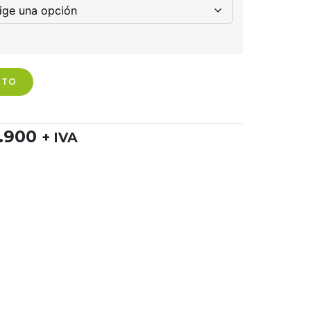
ITO
.900
+ IVA