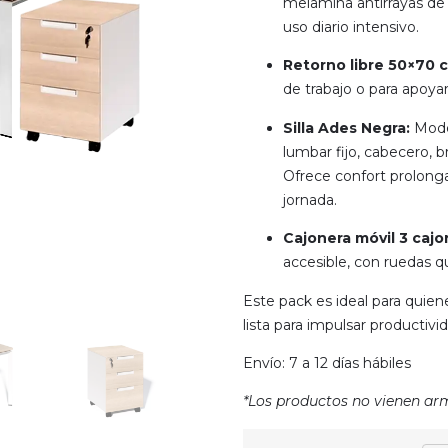
melamina antirrayas de 
uso diario intensivo.
Retorno libre 50×70 
de trabajo o para apoya
Silla Ades Negra:
Model
lumbar fijo, cabecero, 
Ofrece confort prolonga
jornada.
Cajonera móvil 3 cajo
accesible, con ruedas q
Este pack es ideal para quie
lista para impulsar productivi
Envío: 7 a 12 días hábiles
*Los productos no vienen ar