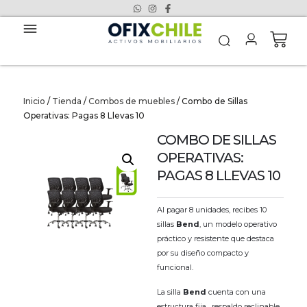
Inicio
/
Tienda
/
Combos de muebles
/ Combo de Sillas
Operativas: Pagas 8 Llevas 10
COMBO DE SILLAS
OPERATIVAS:
PAGAS 8 LLEVAS 10
Al pagar 8 unidades, recibes 10
sillas
Bend
, un modelo operativo
práctico y resistente que destaca
por su diseño compacto y
funcional.
La silla
Bend
cuenta con una
estructura fija , respaldo reclinable