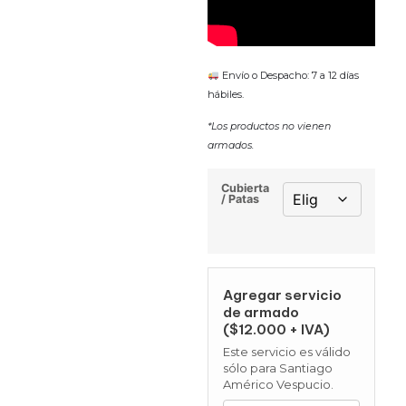
Envío o Despacho: 7 a 12 días
hábiles.
*Los productos no vienen
armados.
Cubierta
/ Patas
Agregar servicio
de armado
($12.000 + IVA)
Este servicio es válido
sólo para Santiago
Américo Vespucio.