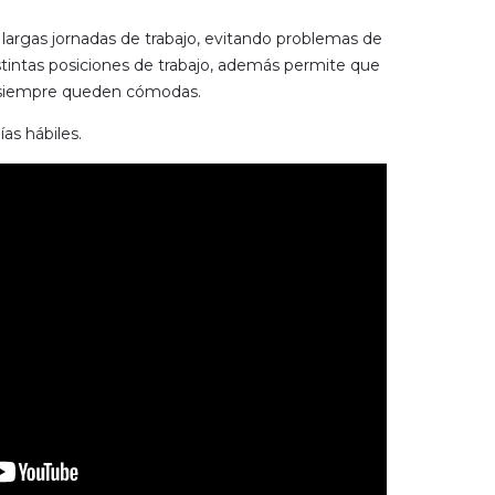
a largas jornadas de trabajo, evitando problemas de
istintas posiciones de trabajo, además permite que
s siempre queden cómodas.
as hábiles.