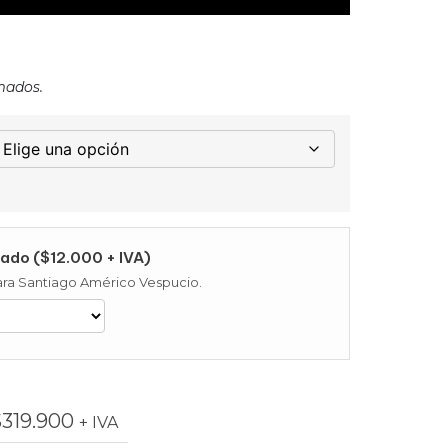
mados.
ado ($12.000 + IVA)
 para Santiago Américo Vespucio.
$
319.900
+ IVA