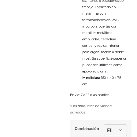
escritorios o estaciones de
trabajo. Fabricado en
melamina con
terminaciones en PVC,
incorpora puertas con
manillas metálicas
embutidas, cerradura
central y repisa interior
para organización a doble
nivel. Su superficie superior
puede ser utilizada como
apoyo adicional.
Medidas:
160 x 40 x 75
cm
Envío: 7 a 12 días hábiles
*Los productos no vienen
armados.
Combinación