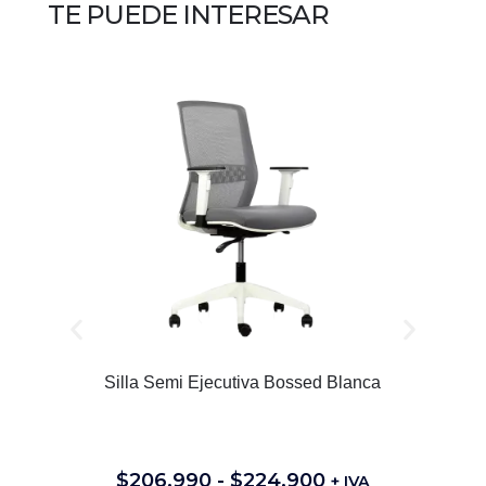
TE PUEDE INTERESAR
Silla Semi Ejecutiva Bossed Blanca
S
$
206.990
-
$
224.900
+ IVA