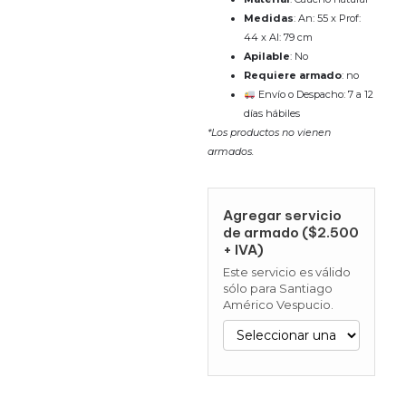
Medidas
: An: 55 x Prof:
44 x Al: 79 cm
Apilable
: No
Requiere armado
: no
Envío o Despacho: 7 a 12
días hábiles
*Los productos no vienen
armados.
Agregar servicio
de armado ($2.500
+ IVA)
Este servicio es válido
sólo para Santiago
Américo Vespucio.