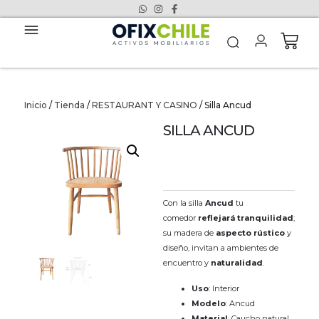
Inicio
/
Tienda
/
RESTAURANT Y CASINO
/ Silla Ancud
SILLA ANCUD
Con la silla
Ancud
tu
comedor
reflejará tranquilidad
;
su madera de
aspecto rústico
y
diseño, invitan a ambientes de
encuentro y
naturalidad
.
Uso
: Interior
Modelo
: Ancud
Material
: Caucho natural