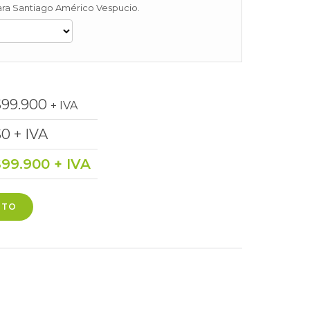
 para Santiago Américo Vespucio.
$
99.900
+ IVA
$
0
+ IVA
$
99.900
+ IVA
ITO