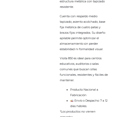
estructura metálica con tapizado
resistente.
Cuenta con respaldo medio
tapizado, asiento acolchado, base
fija metálica de cuatro patas y
brazos fijos integrados. Su diseño
apilable permite optimizar el
almacenamiento sin perder
estabilidad ni formalidad visual.
Visita 850 es ideal para centros
educativos, auditorios o salas
comunes que buscan sillas
funcionales, resistentes y fáciles de
mantener.
Producto Nacional a
Fabricación
Envío o Despacho: 7 a 12
días hábiles.
*Los productos no vienen
armados.