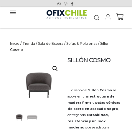
Inicio
/
Tienda
/
Sala de Espera
/
Sofas & Poltronas
/ Sillón
Cosmo
SILLÓN COSMO
El diseño del
Sillón Cosmo
se
apoya en una
estructura de
madera firme
y
patas cónicas
de acero en acabado negro
,
entregando
estabilidad,
resistencia y un look
moderno
que se adapta a