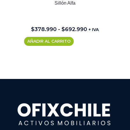
Sillón Alfa
$
378.990
-
$
692.990
+ IVA
AÑADIR AL CARRITO