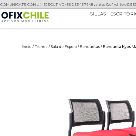
COMUNÍCATE CON UN EJECUTIVO
+56 2 3345 7948
ventas@ofixchile.cl
DESD
SILLAS
ESCRITORI
Inicio
/
Tienda
/
Sala de Espera
/
Banquetas
/ Banqueta Kyos Ma