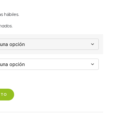
s hábiles.
mados.
ITO