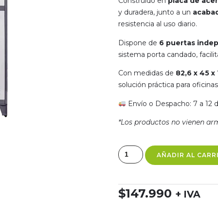
Construido en
placa de acer
y duradera, junto a un
acabad
resistencia al uso diario.
Dispone de
6 puertas inde
sistema porta candado, facili
Con medidas de
82,6 x 45 x
solución práctica para oficina
Envío o Despacho: 7 a 12 dí
*Los productos no vienen ar
AÑADIR AL CARR
$
147.990
+ IVA