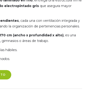
o laminado en frío
, entrega una estructura firme
o electropintado gris
que asegura mayor
pendientes
, cada una con ventilación integrada y
tando la organización de pertenencias personales.
 170 cm (ancho x profundidad x alto)
, es una
s, gimnasios o áreas de trabajo.
as hábiles.
mados.
ITO