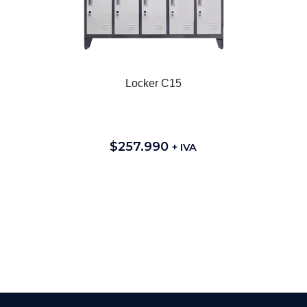
Locker C15
$
257.990
+ IVA