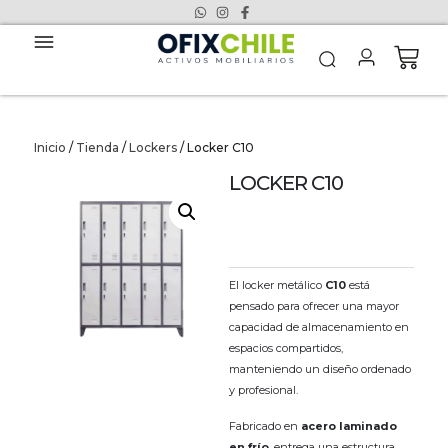
Inicio
/
Tienda
/
Lockers
/ Locker C10
LOCKER C10
El locker metálico
C10
está
pensado para ofrecer una mayor
capacidad de almacenamiento en
espacios compartidos,
manteniendo un diseño ordenado
y profesional.
Fabricado en
acero laminado
en frío
, entrega una estructura