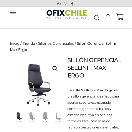
Inicio
/
Tienda
/
Sillones Gerenciales
/ Sillón Gerencial Sellini –
Max Ergo
SILLÓN GERENCIAL
SELLINI – MAX
ERGO
La silla Sellini – Max Ergo
es
un sillón gerencial diseñado para
aportar soporte estructurado,
confort ergonómico básico y
estética ejecutiva en oficinas
formales. Ideal para salas de
reunión o estaciones gerenciales,