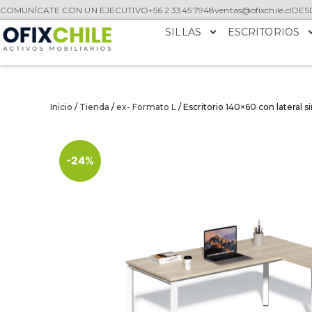
COMUNÍCATE CON UN EJECUTIVO
+56 2 3345 7948
ventas@ofixchile.cl
DESD
SILLAS
ESCRITORIOS
Inicio
/
Tienda
/
ex- Formato L
/ Escritorio 140×60 con lateral 
-24%