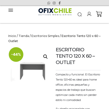
Inicio
/
Tienda
/
Escritorios Simples
/ Escritorio Tento 120 x 60 –
Outlet
ESCRITORIO
-44%
TENTO 120 X 60 –
OUTLET
Compacto y funcional. El Escritorio
Tento 120×60 es ideal para home
office, oficinas pequeñas y
espacios de trabajo que buscan
optimizar cada metro sin perder
estilo ni comodidad.
Su diseño minimalista con