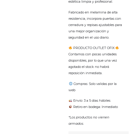
estética limpia y profesional.
Fabricado en melamina de alta
resistencia, incorpora puertas con
cerradura y repisas ajustables para
una mejor organización y
seguridad en el uso diario.
PRODUCTO OUTLET OFIX
Contamos con pocas unidades
disponibles, por lo que una vez
agotado el stock no habrá
reposición inmediata.
Compras: Solo validas por la
web
Envío: 3 a 5 días hábiles
Retiro en bodega: Inmediato
*Los productos no vienen
armados.