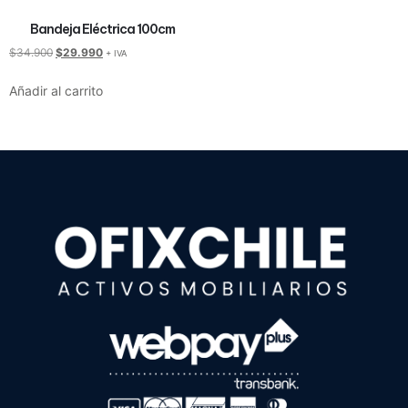
Bandeja Eléctrica 100cm
$
34.900
$
29.990
+ IVA
Añadir al carrito