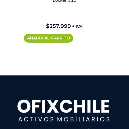
Locker C15
$
257.990
+ IVA
AÑADIR AL CARRITO