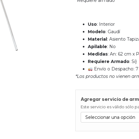
*Requiere armado
Uso
: Interior
Modelo
: Gaudí
Material
: Asiento Tapi
Apilable
: No
Medidas
: An: 62 cm x 
Requiere Armado
: Si}
Envío o Despacho: 7 a
*Los productos no vienen ar
Agregar servicio de arm
Este servicio es válido sólo