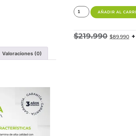
AÑADIR AL CARR
$
219.990
+
$
89.990
Valoraciones (0)