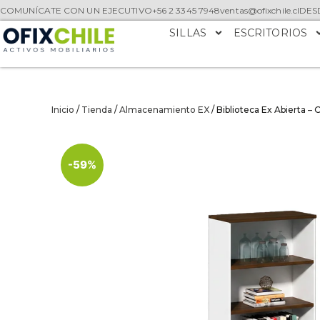
COMUNÍCATE CON UN EJECUTIVO
+56 2 3345 7948
ventas@ofixchile.cl
DESD
SILLAS
ESCRITORIOS
Inicio
/
Tienda
/
Almacenamiento EX
/ Biblioteca Ex Abierta – 
-59%