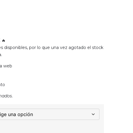
 🔥
disponibles, por lo que una vez agotado el stock
.
la web
ato
mados.