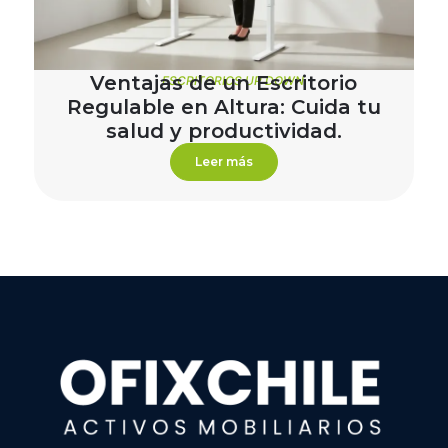
Ventajas de un Escritorio
ESCRITORIOS UP DOWN
Regulable en Altura: Cuida tu
salud y productividad.
Leer más